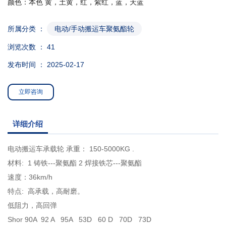
颜色：本色 黄，土黄，红，紫红，蓝，天蓝
所属分类 ：
电动/手动搬运车聚氨酯轮
浏览次数 ：
41
发布时间 ： 2025-02-17
立即咨询
详细介绍
电动搬运车承载轮 承重： 150-5000KG .
材料: 1 铸铁---聚氨酯 2 焊接铁芯---聚氨酯
速度：36km/h
特点: 高承载，高耐磨。
低阻力，高回弹
Shor 90A 92 A 95A 53D 60 D 70D 73D